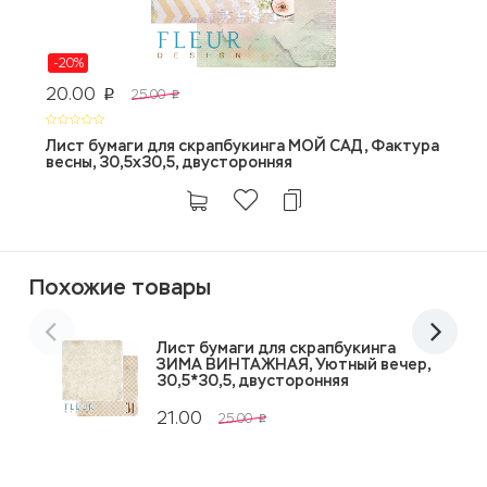
-20%
20.00
2
25.00
p
p
Лист бумаги для скрапбукинга МОЙ САД, Фактура
Б
весны, 30,5х30,5, двусторонняя
д
Похожие товары
Лист бумаги для скрапбукинга
ЗИМА ВИНТАЖНАЯ, Уютный вечер,
30,5*30,5, двусторонняя
21.00
25.00
p