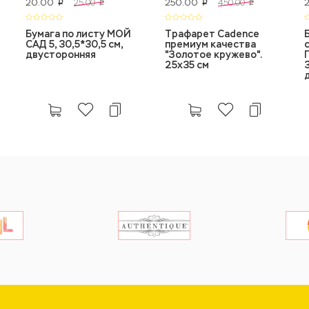
20.00
250.00
25.00
450.00
p
p
p
p
Бумага по листу МОЙ
Tрафарет Cadence
САД 5, 30,5*30,5 см,
премиум качества
двусторонняя
"Золотое кружево".
25х35 см