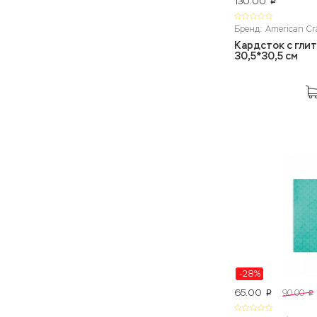
130.00
p
Бренд: American Cr
Кардсток с глит
30,5*30,5 см
-28%
65.00
90.00
p
p