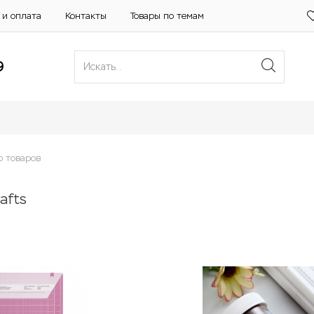
 и оплата
Контакты
Товары по темам
9
р товаров
afts