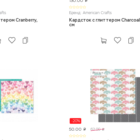
130.00
p
afts
Бренд: American Crafts
тером Cranberry,
Кардсток с глиттером Charcoal,
см
-20%
50.00
62.00
p
p