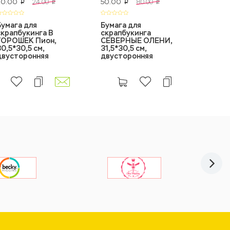
20.00
50.00
18.00
24.00
80.00
p
p
p
p
Бумага для
Бумага для
Бумага
скрапбукинга В
скрапбукинга
скрап
ГОРОШЕК Пион,
СЕВЕРНЫЕ ОЛЕНИ,
АНГЕЛ 
30,5*30,5 см,
31,5*30,5 см,
30,5*3
двусторонняя
двусторонняя
двуст