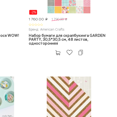
-2%
1 760.00
1 790.00
p
p
Бренд: American Crafts
гося WOW!
Набор бумаги для скрапбукинга GARDEN
PARTY, 30,5*30,5 см, 48 листов,
односторонняя