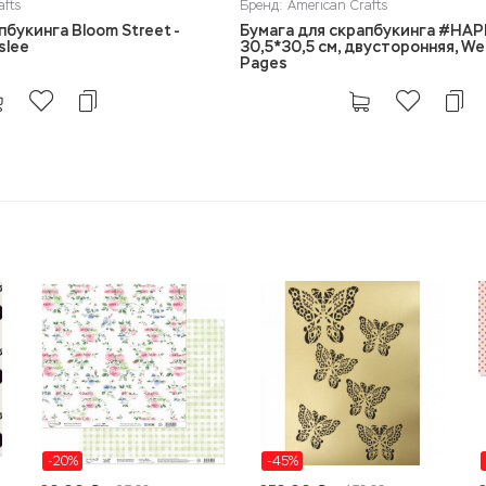
afts
Бренд: American Crafts
пбукинга Bloom Street -
Бумага для скрапбукинга #HA
slee
30,5*30,5 см, двусторонняя, We
Pages
-20%
-45%