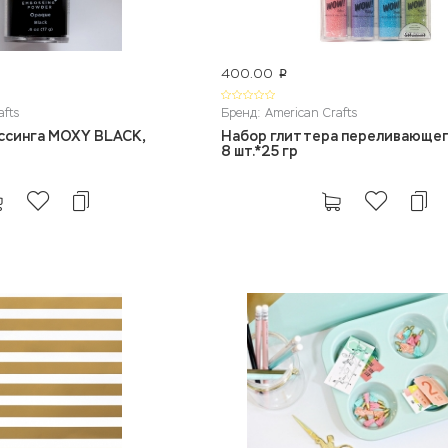
400.00
p
afts
Бренд: American Crafts
ссинга MOXY BLACK,
Набор глиттера переливающе
8 шт.*25 гр