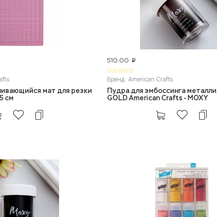
510.00
p
afts
Бренд: American Crafts
ивающийся мат для резки
Пудра для эмбоссинга металл
5 см
GOLD American Crafts - MOXY