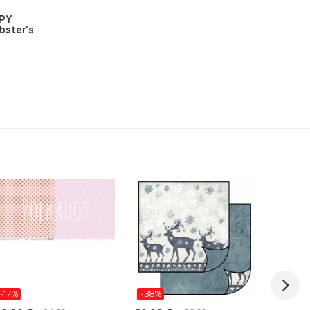
PPY
bster's
-17%
-38%
-25%