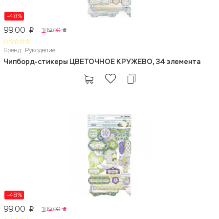
-48%
99.00
189.00
p
p
Бренд: Рукоделие
Чипборд-стикеры ЦВЕТОЧНОЕ КРУЖЕВО, 34 элемента
-48%
99.00
189.00
p
p